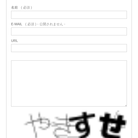
名前
( 必須 )
E-MAIL
( 必須 ) - 公開されません -
URL