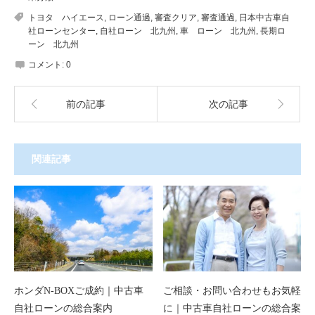
トヨタ ハイエース
,
ローン通過
,
審査クリア
,
審査通過
,
日本中古車自
社ローンセンター
,
自社ローン 北九州
,
車 ローン 北九州
,
長期ロ
ーン 北九州
コメント:
0
前の記事
次の記事
関連記事
ホンダN-BOXご成約｜中古車
ご相談・お問い合わせもお気軽
自社ローンの総合案内
に｜中古車自社ローンの総合案