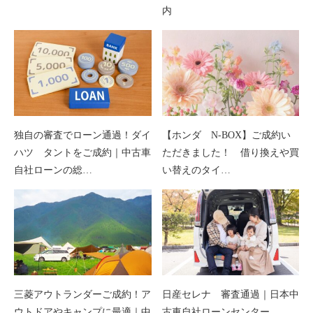
内
独自の審査でローン通過！ダイ
【ホンダ N-BOX】ご成約い
ハツ タントをご成約｜中古車
ただきました！ 借り換えや買
自社ローンの総…
い替えのタイ…
三菱アウトランダーご成約！ア
日産セレナ 審査通過｜日本中
ウトドアやキャンプに最適｜中
古車自社ローンセンター