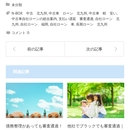
未分類
N-BOX 中古 北九州
,
中古車 ローン 北九州
,
中古車 軽 安い
,
中古車自社ローンの総合案内
,
支払い遅延 審査通過
,
自社ローン 北
九州
,
自社ローン 福岡
,
自社ローン 車
,
長期ローン 北九州
コメント:
0
前の記事
次の記事
関連記事
債務整理があっても審査通過！
他社でブラックでも審査通過｜