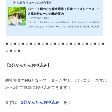
中古車自社ローンの総合案内
パート主婦の方も審査通過！日産 デイズルークス｜中
古車自社ローンの総合案内
🕒️2023年3月18日
こんにちは。中古車自社ローンの総合案内です。先日ご成約いただいたお客様を
ご紹介いたします。 K様年齢：30代 女性（福岡県北九州市八幡西区）■ご希望の
車種軽自動車（できるだけ安い車） ■購入の目的と経緯離婚をして、パート収入
のみになるためローン不安がおありでした。離婚に伴う財産分与で車が無くなる
ため、車が必要ということでご相談を受けました。■審査の結果審査の結果、無
★☆★☆★☆★☆★☆★☆★☆★☆★☆★☆★☆★☆★
事ローン通過し「日産 デイズルークス」をご成約いただきました。お子様が3人
いらっしゃるため、車が絶対に必要とのことでしたので、審査が...
☆★☆★
【1分かんたんお申込み】
他社審査でNGとなってしまった方も、パソコン・スマホ
から1分で簡単にお申込みできます！
まずは
1
分かんたんお申込み
を！