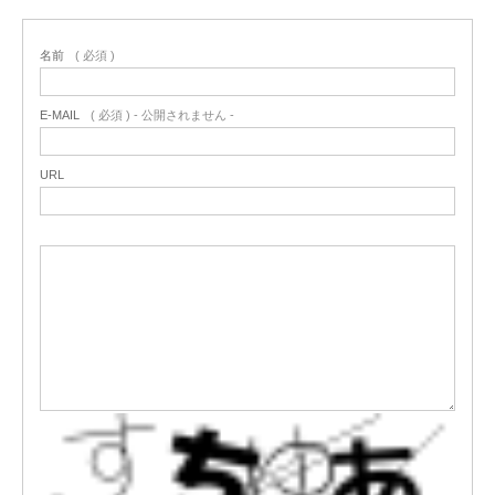
名前
( 必須 )
E-MAIL
( 必須 ) - 公開されません -
URL