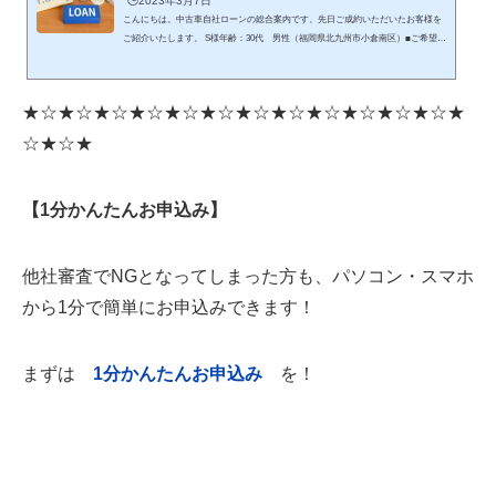
🕒️2023年3月7日
こんにちは。中古車自社ローンの総合案内です。先日ご成約いただいたお客様を
ご紹介いたします。 S様年齢：30代 男性（福岡県北九州市小倉南区）■ご希望の
車種トヨタ プリウスα ■購入の目的と経緯過去に自己破産をされていました。現
在通勤でタクシーを使っており、月に4万円以上の出費があるため、燃費の良い車
をお求めでした。■審査の結果審査の結果、無事ローン通過し「ダイハツ タン
★☆★☆★☆★☆★☆★☆★☆★☆★☆★☆★☆★☆★
ト」をご成約いただきました。もともとプリウスαをご希望でしたが、予算オー
バーだったためタントを選ばれました。これからは、タクシー通勤...
☆★☆★
【1分かんたんお申込み】
他社審査でNGとなってしまった方も、パソコン・スマホ
から1分で簡単にお申込みできます！
まずは
1
分かんたんお申込み
を！