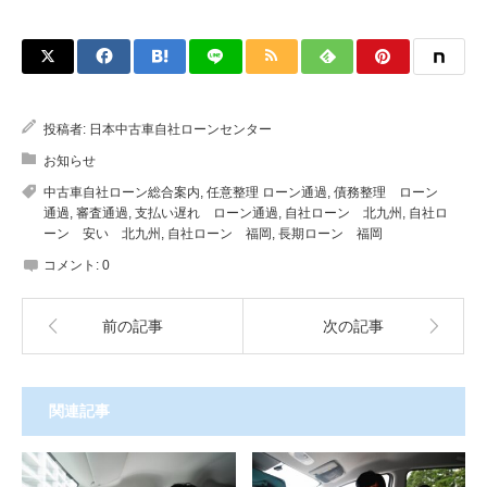
投稿者:
日本中古車自社ローンセンター
お知らせ
中古車自社ローン総合案内
,
任意整理 ローン通過
,
債務整理 ローン
通過
,
審査通過
,
支払い遅れ ローン通過
,
自社ローン 北九州
,
自社ロ
ーン 安い 北九州
,
自社ローン 福岡
,
長期ローン 福岡
コメント:
0
前の記事
次の記事
関連記事