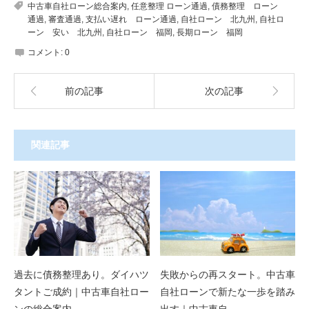
中古車自社ローン総合案内
,
任意整理 ローン通過
,
債務整理 ローン
通過
,
審査通過
,
支払い遅れ ローン通過
,
自社ローン 北九州
,
自社ロ
ーン 安い 北九州
,
自社ローン 福岡
,
長期ローン 福岡
コメント:
0
前の記事
次の記事
関連記事
過去に債務整理あり。ダイハツ
失敗からの再スタート。中古車
タントご成約｜中古車自社ロー
自社ローンで新たな一歩を踏み