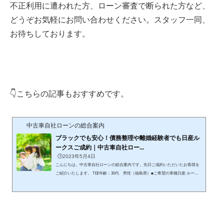
不正利用に遭われた方、ローン審査で断られた方など、
どうぞお気軽にお問い合わせください。スタッフ一同、
お待ちしております。
👇こちらの記事もおすすめです。
中古車自社ローンの総合案内
ブラックでも安心！債務整理や離婚経験者でも日産ル
ークスご成約｜中古車自社ロー...
🕒️2023年5月4日
こんにちは。中古車自社ローンの総合案内です。先日ご成約いただいたお客様を
ご紹介いたします。 T様年齢：30代 男性（福島県）■ご希望の車種日産 ルーク
ス■購入の目的と経緯T様は、過去に債務整理を行ったことがあり、現在は収入が
低い状況でした。そのため、車のローンが通るか不安でした。また、乗っていた
車が走行距離20万kmを超えており、故障のリスクも高まっていたため、新しい車
を探していました。 ■審査の結果審査の結果、T様は「日産 ルークス」を4年ロー
ンでご成約いただくことができました。書類のやり取りもスムー...