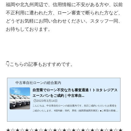
福岡や北九州周辺で、信用情報に不安がある方や、以前
不正利用に遭われた方、ローン審査で断られた方など、
どうぞお気軽にお問い合わせください。スタッフ一同、
お待ちしております。
👇こちらの記事もおすすめです。
中古車自社ローンの総合案内
自営業でローン不安な方も審査通過！トヨタ レジアス
エースバンをご成約｜中古車自...
🕒️2023年3月14日
こんにちは。中古車自社ローンの総合案内です。先日ご成約いただいたお客様を
ご紹介いたします。 K様年齢：50代 男性（福岡県福岡市東区）■ご希望の車種ハ
イエース ■購入の目的と経緯自営業で借り入れがあるため、他社のローンが通ら
なかったようです。現在乗っている軽バンは手狭なので、ハイエースバンをご希
望でした。■審査の結果審査の結果、無事ローン通過し「トヨタ レジアスエー
★☆★☆★☆★☆★☆★☆★☆★☆★☆★☆★☆★☆★
スバン」をご成約いただきました。遠方から来た甲斐がありましたと喜んでいた