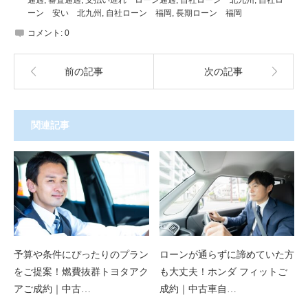
通過
,
審査通過
,
支払い遅れ ローン通過
,
自社ローン 北九州
,
自社ロ
ーン 安い 北九州
,
自社ローン 福岡
,
長期ローン 福岡
コメント:
0
前の記事
次の記事
関連記事
予算や条件にぴったりのプラン
ローンが通らずに諦めていた方
をご提案！燃費抜群トヨタアク
も大丈夫！ホンダ フィットご
アご成約｜中古…
成約｜中古車自…