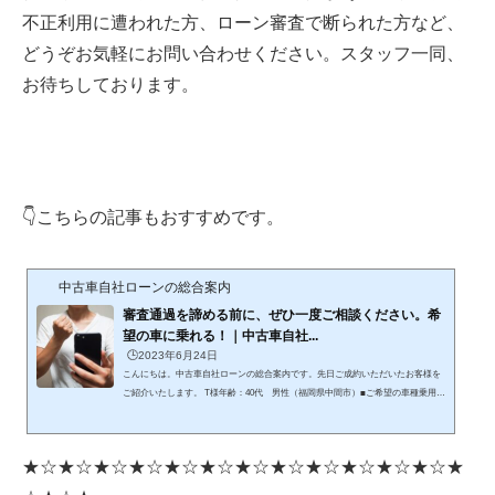
不正利用に遭われた方、ローン審査で断られた方など、
どうぞお気軽にお問い合わせください。スタッフ一同、
お待ちしております。
👇こちらの記事もおすすめです。
中古車自社ローンの総合案内
審査通過を諦める前に、ぜひ一度ご相談ください。希
望の車に乗れる！｜中古車自社...
🕒️2023年6月24日
こんにちは。中古車自社ローンの総合案内です。先日ご成約いただいたお客様を
ご紹介いたします。 T様年齢：40代 男性（福岡県中間市）■ご希望の車種乗用車
■購入の目的と経緯4年前に債務整理を行っており、どこもローンが通らない状況
でした。現在乗っている車が、自分名義ではないため、自分名義の車を購入した
いということでご相談を受けました。 ■審査の結果無事審査通過し、「トヨタ
★☆★☆★☆★☆★☆★☆★☆★☆★☆★☆★☆★☆★
プリウスα」を7年ローン（84回払い）でご成約いただきました。当初は、審査に
通ることを諦められていましたが、ダメ元でも諦めずに審査にチ...