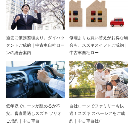
過去に債務整理あり。ダイハツ
修理よりも買い替えがお得な場
タントご成約｜中古車自社ロー
合も。スズキスイフトご成約｜
ンの総合案内…
中古車自社ロー…
低年収でローンが組めるか不
自社ローンでファミリーも快
安。審査通過しスズキ ソリオ
適！スズキ スペーシアをご成
ご成約｜中古車自…
約｜中古車自社ロ…