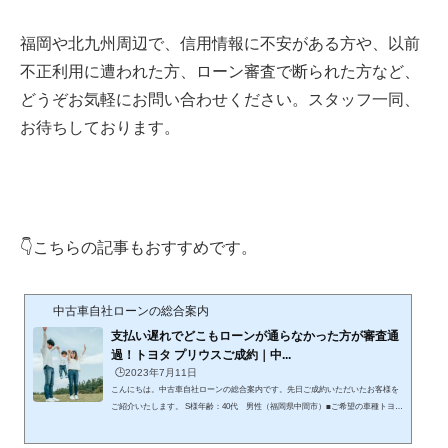
福岡や北九州周辺で、信用情報に不安がある方や、以前
不正利用に遭われた方、ローン審査で断られた方など、
どうぞお気軽にお問い合わせください。スタッフ一同、
お待ちしております。
👇こちらの記事もおすすめです。
中古車自社ローンの総合案内
支払い遅れでどこもローンが通らなかった方が審査通
過！トヨタ プリウスご成約｜中...
🕒️2023年7月11日
こんにちは。中古車自社ローンの総合案内です。先日ご成約いただいたお客様を
ご紹介いたします。 S様年齢：40代 男性（福岡県中間市）■ご希望の車種トヨ
タ プリウス■購入の目的と経緯以前の自動車ローンの支払いに遅れがあり、信
用情報にキズがついてしまいました。最近、現在のお車が故障が多くなってきた