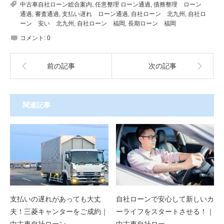
中古車自社ローン総合案内
,
任意整理 ローン通過
,
債務整理 ローン
通過
,
審査通過
,
支払い遅れ ローン通過
,
自社ローン 北九州
,
自社ロ
ーン 安い 北九州
,
自社ローン 福岡
,
長期ローン 福岡
コメント:
0
前の記事
次の記事
関連記事
支払いの遅れがあっても大丈
自社ローンで安心して新しいカ
夫！三菱キャンターをご成約｜
ーライフをスタートさせる！｜