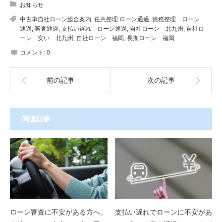
お知らせ
中古車自社ローン総合案内
,
任意整理 ローン通過
,
債務整理 ローン
通過
,
審査通過
,
支払い遅れ ローン通過
,
自社ローン 北九州
,
自社ロ
ーン 安い 北九州
,
自社ローン 福岡
,
長期ローン 福岡
コメント:
0
前の記事
次の記事
関連記事
ローン審査に不安がある方へ。
支払い遅れでローンに不安があ