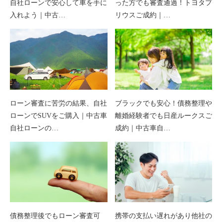
自社ローンで安心して車を手に
った方でも審査通過！トヨタプ
入れよう｜中古…
リウスご成約｜…
ローン審査に苦労の結果、自社
ブラックでも安心！債務整理や
ローンでSUVをご購入｜中古車
離婚経験者でも日産ルークスご
自社ローンの…
成約｜中古車自…
債務整理後でもローン審査可
携帯の支払い遅れがあり他社の