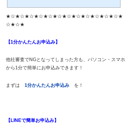
車種ホンダ フィット■購入の目的と経緯過去に多重債務でお困りになっていま
した。現在は公共交通機関を利用しているものの、移動の自由度が制限されてお
り、自分の車が欲しいとの思いをお持ちでした。 ■審査の結果審査の結果、T様は
★☆★☆★☆★☆★☆★☆★☆★☆★☆★☆★☆★☆★
無事にローンが通り、「ホンダ フィット」をご成約いただきました。ご予算や
ニーズに合わせて、フィットをお選びいただきました。これから...
☆★☆★
【1分かんたんお申込み】
他社審査でNGとなってしまった方も、パソコン・スマホ
から1分で簡単にお申込みできます！
まずは
1
分かんたんお申込み
を！
【LINEで簡単お申込み】