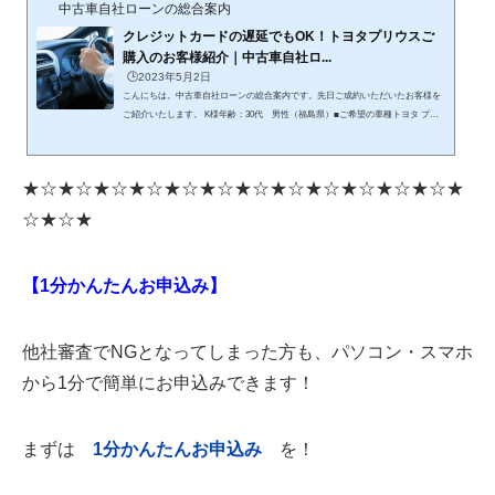
中古車自社ローンの総合案内
クレジットカードの遅延でもOK！トヨタプリウスご
購入のお客様紹介｜中古車自社ロ...
🕒️2023年5月2日
こんにちは。中古車自社ローンの総合案内です。先日ご成約いただいたお客様を
ご紹介いたします。 K様年齢：30代 男性（福島県）■ご希望の車種トヨタ プリ
ウス■購入の目的と経緯直近でクレジットカードの支払いが遅延し、ローンが通
らずお困りでした。友人の車を借りていたため、自分専用の車を探していたとの
ことです。 ■審査の結果審査の結果、無事にローンが通り、「トヨタ プリウス」
★☆★☆★☆★☆★☆★☆★☆★☆★☆★☆★☆★☆★
を7年ローンでご購入いただきました。遠方にお住まいのお客様とのやり取りは、
テレビ電話を活用してスムーズに進められました。また、お客様...
☆★☆★
【1分かんたんお申込み】
他社審査でNGとなってしまった方も、パソコン・スマホ
から1分で簡単にお申込みできます！
まずは
1
分かんたんお申込み
を！