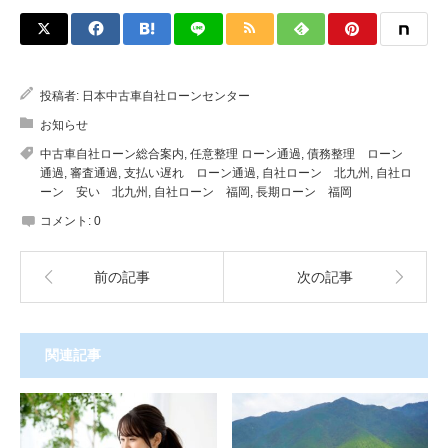
投稿者:
日本中古車自社ローンセンター
お知らせ
中古車自社ローン総合案内
,
任意整理 ローン通過
,
債務整理 ローン
通過
,
審査通過
,
支払い遅れ ローン通過
,
自社ローン 北九州
,
自社ロ
ーン 安い 北九州
,
自社ローン 福岡
,
長期ローン 福岡
コメント:
0
前の記事
次の記事
関連記事