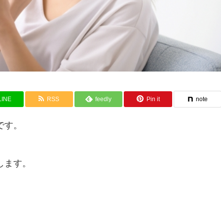
LINE
RSS
feedly
Pin it
note
です。
します。