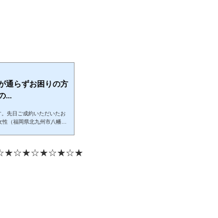
が通らずお困りの方
..
す。先日ご成約いただいたお
 女性（福岡県北九州市八幡西
目的と経緯滞納や債務整理で
現在お乗りのお車が車検時期
、スライドドアの軽自動車の
☆★☆★☆★☆★☆★
の結果、無事ローン通過し
た。いずれのローンも通るこ