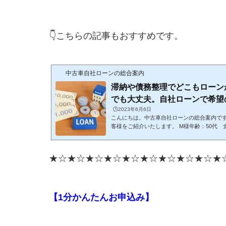
👇こちらの記事もおすすめです。
中古車自社ローンの総合案内
滞納や債務整理でどこもローン
でも大丈夫。自社ローンで希望の.
🕒️2023年6月6日
こんにちは。中古車自社ローンの総合案内で
客様をご紹介いたします。 M様年齢：50代
区）■ご希望の車種ダイハツ タント■購入の
どこもローンが全部通らなかったようです。
で、車検代が10万円以上かかるということで
★☆★☆★☆★☆★☆★☆★☆★☆★☆★
乗り換えをご希望でした。 ■審査の結果審査
「ダイハツ タント」をご成約いただきまし
とが難しい状況でしたが、自社ロー...
【1分かんたんお申込み】