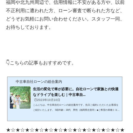
福岡や北九州周辺で、信用情報に不安がある方や、以前
不正利用に遭われた方、ローン審査で断られた方など、
どうぞお気軽にお問い合わせください。スタッフ一同、
お待ちしております。
👇こちらの記事もおすすめです。
中古車自社ローンの総合案内
生活の変化で車が必要に。自社ローンで家族との快適
なドライブを楽しむ｜中古車自...
🕒️2023年10月10日
こんにちは。中古車自社ローンの総合案内です。先日ご成約いただいたお客様を
ご紹介いたします。 S様年齢：30代 男性（福岡県古賀市）■ご希望の車種トヨ
タ カローラ ■購入の目的と経緯以前は賃貸アパートに住んでいましたが、最近
家族が増え、より広い場所で快適な生活を送りたいと考えていました。自宅近く
に住む親族の手伝いも兼ね、車が必要となりました。 ■審査の結果審査の結果、S
★☆★☆★☆★☆★☆★☆★☆★☆★☆★☆★☆★☆★
様はスムーズにローンが承認され、「トヨタ カローラ」をご成約いただきまし