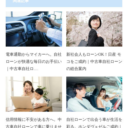
関連記事
電車通勤からマイカーへ。自社
新社会人もローンOK！日産 モ
ローンが快適な毎日のお手伝い
コをご成約｜中古車自社ローン
｜中古車自社ロ…
の総合案内
信用情報に不安がある方へ。中
自社ローンで出会う車が生活を
古車自社ローンで車に乗りませ
彩る。ホンダヴェゼルご成約｜