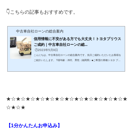
👇こちらの記事もおすすめです。
中古車自社ローンの総合案内
信用情報に不安がある方でも大丈夫！トヨタプリウス
ご成約｜中古車自社ローンの総...
🕒️2023年5月9日
こんにちは。中古車自社ローンの総合案内です。先日ご成約いただいたお客様を
ご紹介いたします。 T様年齢：20代 男性（福岡県）■ご希望の車種トヨタ プリ
ウス■購入の目的と経緯過去に自身の口座が不正利用され、支払いが遅れたこと
があったとのこと。現在乗っている趣味の車以外に、通勤用の車を探していたと
のことです。 ■審査の結果審査の結果、無事ローン通過し、7年間のローンでトヨ
タプリウスをご成約いただきました。T様は、過去の信用情報により、ローン審
査に不安を抱えていたそうですが、今回のご成約により信用情報の...
★☆★☆★☆★☆★☆★☆★☆★☆★☆★☆★☆★☆★
☆★☆★
【1分かんたんお申込み】